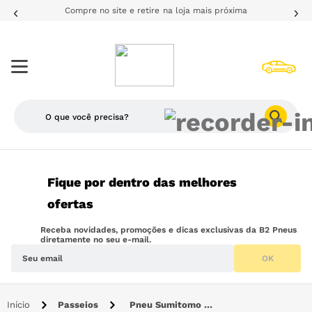
Compre no site e retire na loja mais próxima
O que você precisa?
TERMOS MAIS BUSCADOS
Fique por dentro das melhores
1
º
205
ofertas
2
º
pneu
Receba novidades, promoções e dicas exclusivas da B2 Pneus
3
º
195
diretamente no seu e-mail.
OK
4
º
225
5
º
175
Passeios
Pneu Sumitomo 205/60R15 91H BC20