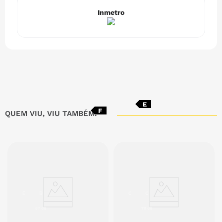
Inmetro
E
F
QUEM VIU, VIU TAMBÉM:
E
B
C
C
67 dB
70 dB