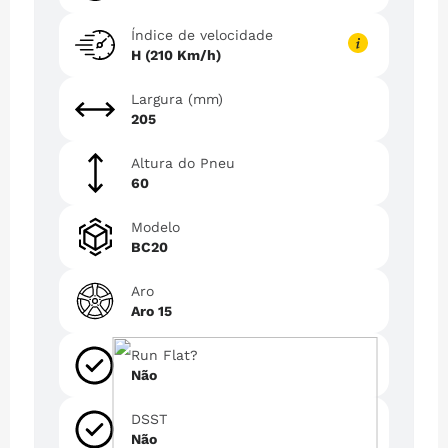
Índice de velocidade
H (210 Km/h)
Largura (mm)
205
Altura do Pneu
60
Modelo
BC20
Aro
Aro 15
Run Flat?
Não
DSST
Não