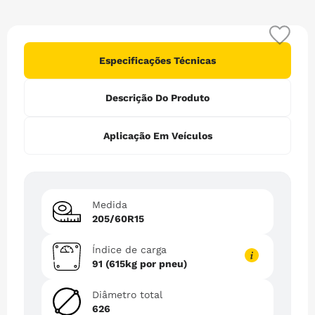
6
º
265
7
º
215
8
º
185 65r15
Especificações Técnicas
9
º
255
Descrição Do Produto
10
º
pneu 185
Aplicação Em Veículos
Medida
205/60R15
Índice de carga
91 (615kg por pneu)
Diâmetro total
626