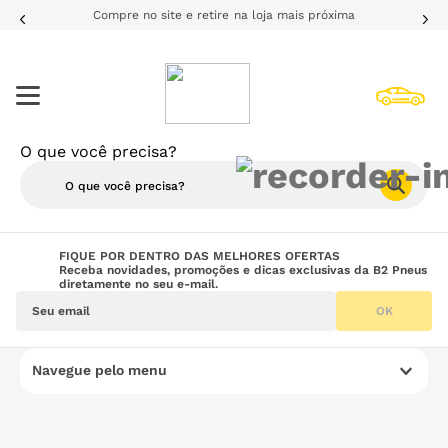
Compre no site e retire na loja mais próxima
O que você precisa?
TERMOS MAIS BUSCADOS
FIQUE POR DENTRO DAS MELHORES OFERTAS
Receba novidades, promoções e dicas exclusivas da B2 Pneus
diretamente no seu e-mail.
1
º
205
OK
2
º
pneu
3
º
185
Navegue pelo menu
4
º
195
5
º
225