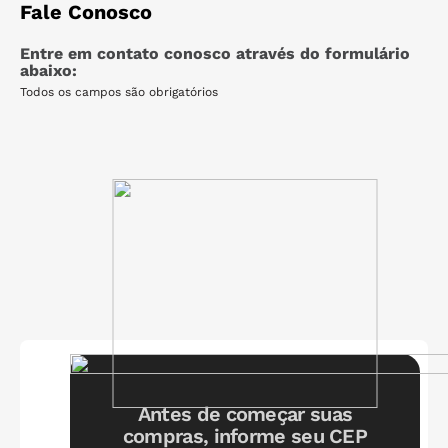
Fale Conosco
6
º
175
Entre em contato conosco através do formulário
7
º
265
abaixo:
8
º
215
Todos os campos são obrigatórios
9
º
185 65r15
10
º
pneu 185
Precisa de ajuda?
Fale com nosso SAC
Antes de começar suas
compras, informe seu CEP
Seg. a Sex. das 8h as 18h