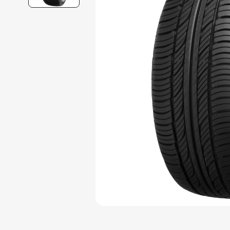
9
º
185 65r15
10
º
255