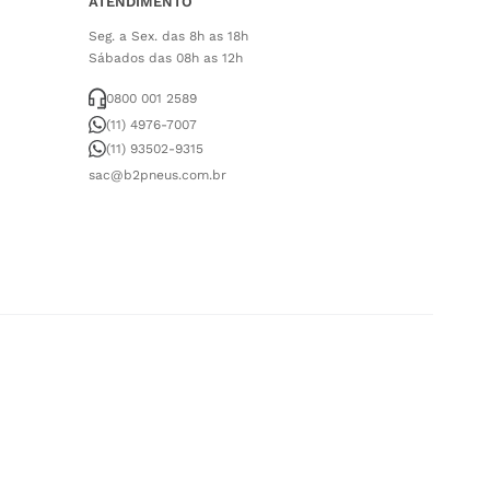
ATENDIMENTO
Seg. a Sex. das 8h as 18h
Sábados das 08h as 12h
0800 001 2589
(11) 4976-7007
(11) 93502-9315
sac@b2pneus.com.br