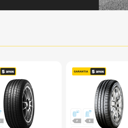
C
F
E