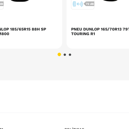
 dB
72 dB
LOP 185/65R15 88H SP
PNEU DUNLOP 165/70R13 79
M800
TOURING R1