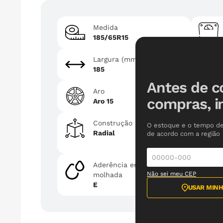
Medida
185/65R15
Largura (mm)
185
Antes de c
Aro
compras, i
Aro 15
Construção
O estoque e o tempo de
Radial
de acordo com a região
Aderência em pista
Não sei meu CEP
molhada
E
USAR MINH