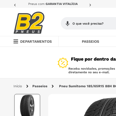
Pneus com
GARANTIA VITALÍCIA
O que você precisa?
TERMOS MAIS BUSCADOS
DEPARTAMENTOS
PASSEIOS
1
º
205
Fique por dentro d
2
º
pneu
3
º
185
Receba novidades, promoções e
diretamente no seu e-mail.
4
º
175
Passeios
Pneu Sumitomo 185/65R15 88H B
5
º
225
6
º
265
7
º
235
8
º
pneu 185