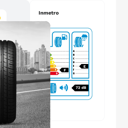
Inmetro
E
F
72 dB