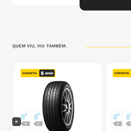
QUEM VIU, VIU TAMBÉM:
C
C
C