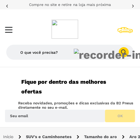
Compre no site e retire na loja mais próxima
O que você precisa?
TERMOS MAIS BUSCADOS
Fique por dentro das melhores
1
º
205
ofertas
2
º
pneu
Receba novidades, promoções e dicas exclusivas da B2 Pneus
3
º
195
diretamente no seu e-mail.
OK
4
º
225
5
º
175
SUV's e Caminhonetes
Tamanho do aro
Aro 