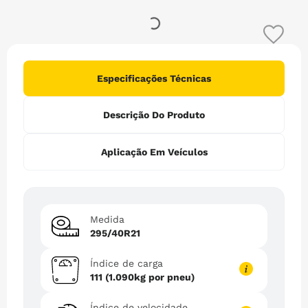
6
º
265
7
º
215
8
º
185 65r15
9
º
255
Especificações Técnicas
10
º
pneu 185
Descrição Do Produto
Aplicação Em Veículos
Medida
295/40R21
Índice de carga
111 (1.090kg por pneu)
Índice de velocidade