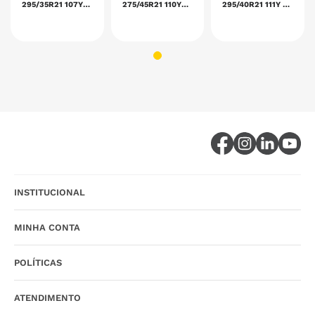
295/35R21 107Y
275/45R21 110Y
295/40R21 111Y TL
TL REINFORCED
TL REINFORCED
REINFORCED SP
SP SPORT MAXX
SP SPORT MAXX
SPORT MAXX
060+
060+
060+
INSTITUCIONAL
MINHA CONTA
POLÍTICAS
ATENDIMENTO