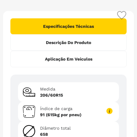
6
º
265
7
º
235
8
º
pneu 185
Especificações Técnicas
9
º
185 65r15
Descrição Do Produto
10
º
255
Aplicação Em Veículos
Medida
206/60R15
Índice de carga
91 (615kg por pneu)
Diâmetro total
658