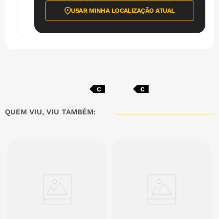
USAR MINHA LOCALIZAÇÃO ATUAL
Inmetro
C
C
QUEM VIU, VIU TAMBÉM:
C
C
70 dB