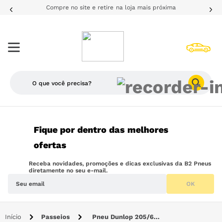
Compre no site e retire na loja mais próxima
O que você precisa?
TERMOS MAIS BUSCADOS
Fique por dentro das melhores
1
º
205
ofertas
2
º
pneu
Receba novidades, promoções e dicas exclusivas da B2 Pneus
3
º
185
diretamente no seu e-mail.
OK
4
º
175
5
º
225
Passeios
Pneu Dunlop 205/60R15 91V SP Sport FM800