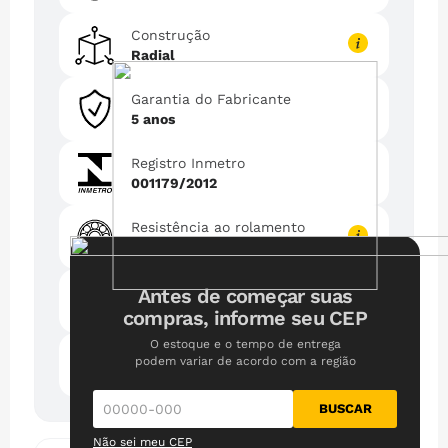
Construção
Radial
Garantia do Fabricante
5 anos
Registro Inmetro
001179/2012
Resistência ao rolamento
C
Aderência em pista molhada
Antes de começar suas
C
compras, informe seu CEP
O estoque e o tempo de entrega
Ruído externo
podem variar de acordo com a região
70 dB
BUSCAR
70 dB
Não sei meu CEP