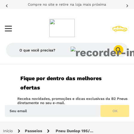
Compre no site e retire na loja mais próxima
O que você precisa?
TERMOS MAIS BUSCADOS
Fique por dentro das melhores
1
º
205
ofertas
2
º
pneu
Receba novidades, promoções e dicas exclusivas da B2 Pneus
3
º
185
diretamente no seu e-mail.
OK
4
º
195
5
º
225
Passeios
Pneu Dunlop 195/70R14 91T Touring T1