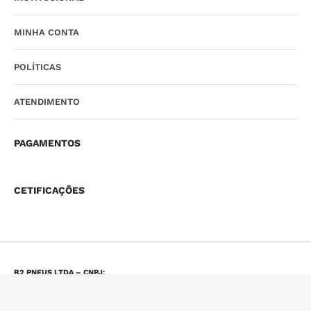
MINHA CONTA
POLÍTICAS
ATENDIMENTO
PAGAMENTOS
CETIFICAÇÕES
B2 PNEUS LTDA – CNPJ:
16.825.089/0001-65 |
MAPA DO SITE.