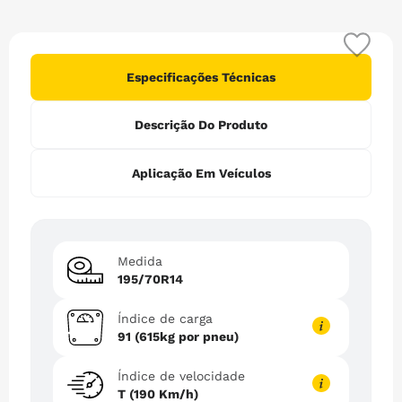
6
º
175
7
º
265
8
º
215
Especificações Técnicas
9
º
185 65r15
Descrição Do Produto
10
º
pneu 185
Aplicação Em Veículos
Medida
195/70R14
Índice de carga
91 (615kg por pneu)
Índice de velocidade
T (190 Km/h)