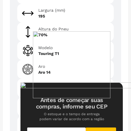
Largura (mm)
195
Altura do Pneu
70%
Modelo
Touring T1
Aro
Aro 14
Run Flat?
Não
Antes de começar suas
DSST
compras, informe seu CEP
Não
O estoque e o tempo de entrega
podem variar de acordo com a região
Construção
Radial