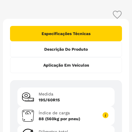
6
º
265
7
º
215
8
º
185 65r15
9
º
255
Especificações Técnicas
10
º
pneu 185
Descrição Do Produto
Aplicação Em Veículos
Medida
195/60R15
Índice de carga
88 (560kg por pneu)
Diâmetro total