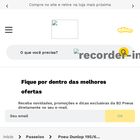
Compre no site e retire na loja mais próxima
O que você precisa?
TERMOS MAIS BUSCADOS
Fique por dentro das melhores
1
º
205
ofertas
2
º
pneu
Receba novidades, promoções e dicas exclusivas da B2 Pneus
3
º
195
diretamente no seu e-mail.
OK
4
º
225
5
º
175
Passeios
Pneu Dunlop 195/60R15 88V SP Sport FM800