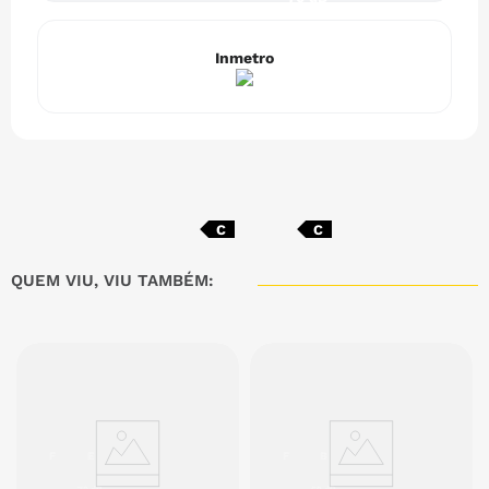
Inmetro
C
C
QUEM VIU, VIU TAMBÉM:
F
E
F
B