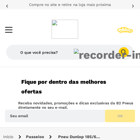
Compre no site e retire na loja mais próxima
O que você precisa?
TERMOS MAIS BUSCADOS
Fique por dentro das melhores
1
º
205
ofertas
2
º
pneu
Receba novidades, promoções e dicas exclusivas da B2 Pneus
3
º
185
diretamente no seu e-mail.
OK
4
º
175
5
º
225
Passeios
Pneu Dunlop 185/65R15 88H SP Sport FM800