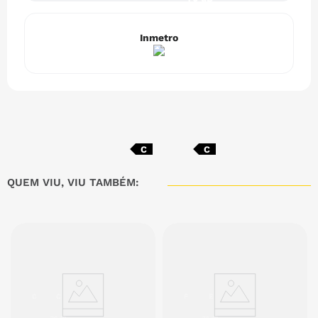
Inmetro
C
C
QUEM VIU, VIU TAMBÉM:
C
C
F
E