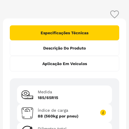
6
º
265
7
º
235
8
º
pneu 185
9
º
185 65r15
Especificações Técnicas
10
º
255
Descrição Do Produto
Aplicação Em Veículos
Medida
185/65R15
Índice de carga
88 (560kg por pneu)
Diâmetro total