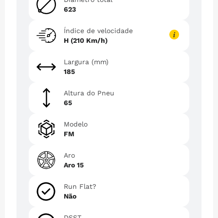
623
Índice de velocidade
H (210 Km/h)
Largura (mm)
185
Altura do Pneu
65
Modelo
FM
Aro
Aro 15
Run Flat?
Não
DSST