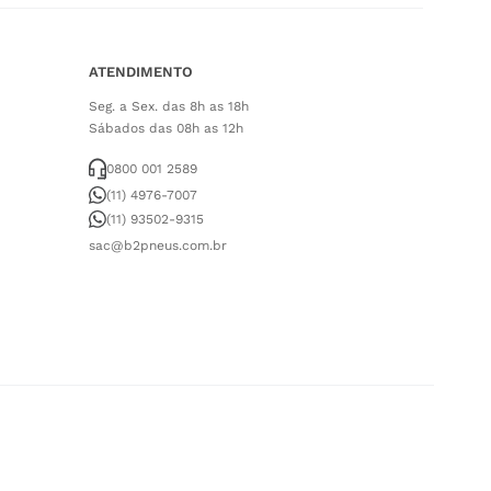
ATENDIMENTO
Seg. a Sex. das 8h as 18h
Sábados das 08h as 12h
0800 001 2589
(11) 4976-7007
(11) 93502-9315
sac@b2pneus.com.br