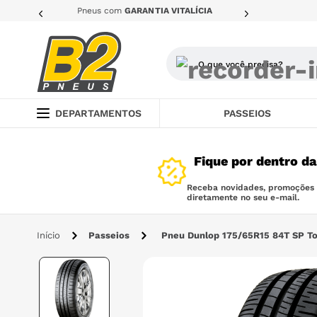
Pneus com
GARANTIA VITALÍCIA
O que você precisa?
TERMOS MAIS BUSCADOS
DEPARTAMENTOS
PASSEIOS
1
º
205
Fique por dentro d
2
º
pneu
3
º
185
Receba novidades, promoções e
diretamente no seu e-mail.
4
º
175
Passeios
Pneu Dunlop 175/65R15 84T SP To
5
º
225
6
º
265
7
º
235
8
º
pneu 185