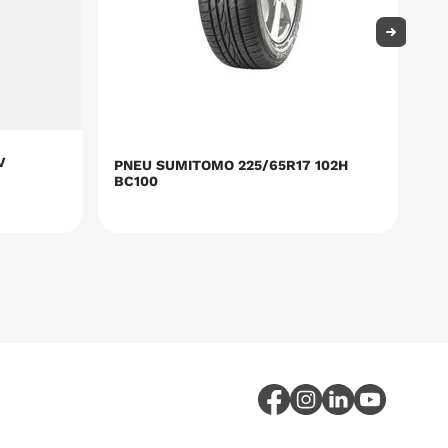
V
PNEU SUMITOMO 225/65R17 102H
PN
BC100
BC