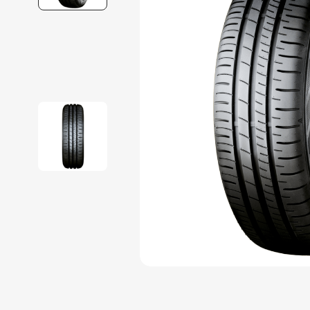
9
º
185 65r15
10
º
255