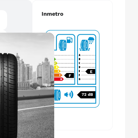
Inmetro
E
F
72 dB