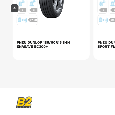
E
B
C
67 dB
70
PNEU DUNLOP 185/60R15 84H
PNEU DUN
ENASAVE EC300+
SPORT F