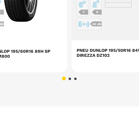
C
F
B
 dB
69 dB
PNEU DUNLOP 195/50R16 84
LOP 195/60R16 89H SP
DIREZZA DZ102
M800