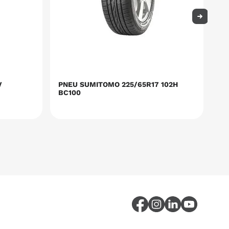
V
PNEU SUMITOMO 225/65R17 102H
PN
BC100
BC