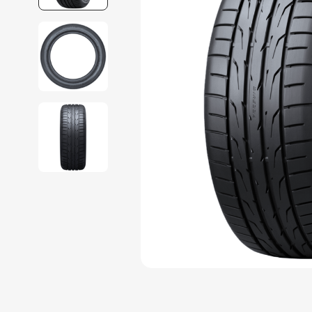
9
º
pneu 185
10
º
255