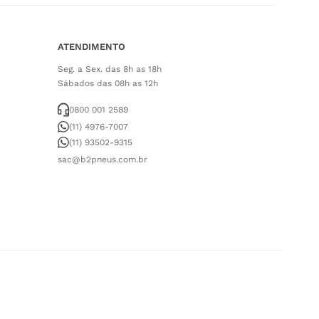
ATENDIMENTO
Seg. a Sex. das 8h as 18h
Sábados das 08h as 12h
0800 001 2589
(11) 4976-7007
(11) 93502-9315
sac@b2pneus.com.br