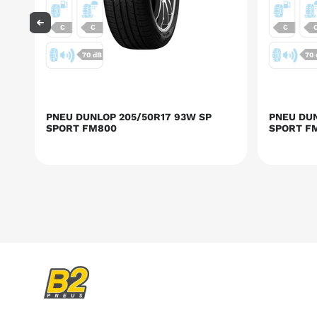
C
C
C
70 dB
70
PNEU DUNLOP 205/50R17 93W SP
PNEU DUN
SPORT FM800
SPORT F