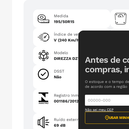
Medida
195/50R15
Índice de velocidade
V (240 Km/h)
Modelo
Antes de c
DIREZZA DZ102
compras, i
DSST
Não
O estoque e o tempo de
de acordo com a região
Registro Inmetro
001186/2012
Não sei meu CEP
USAR MINH
Ruído externo
69 dB