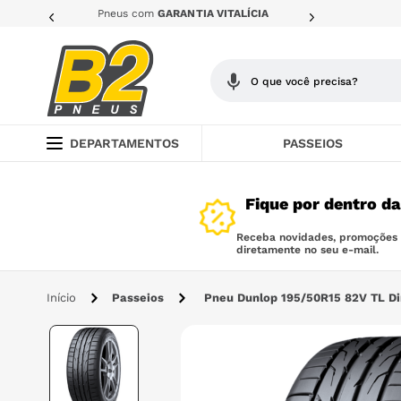
Pneus com
GARANTIA VITALÍCIA
O que você precisa?
TERMOS MAIS BUSCADOS
DEPARTAMENTOS
PASSEIOS
1
º
205
Fique por dentro d
2
º
pneu
3
º
195
Receba novidades, promoções e
diretamente no seu e-mail.
4
º
225
Passeios
Pneu Dunlop 195/50R15 82V TL Di
5
º
175
6
º
265
7
º
215
8
º
185 65r15