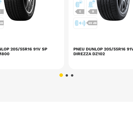
C
E
B
 dB
69 dB
LOP 205/55R16 91V SP
PNEU DUNLOP 205/55R16 91
M800
DIREZZA DZ102