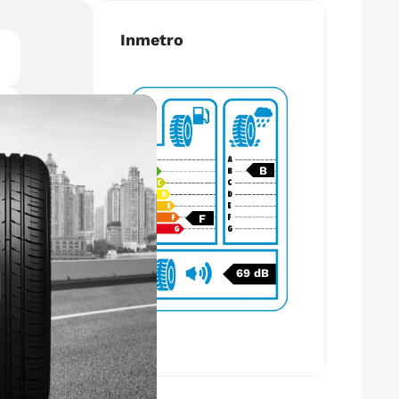
Inmetro
B
F
69 dB